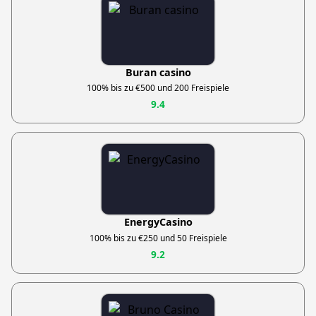
Buran casino
100% bis zu €500 und 200 Freispiele
9.4
EnergyCasino
100% bis zu €250 und 50 Freispiele
9.2