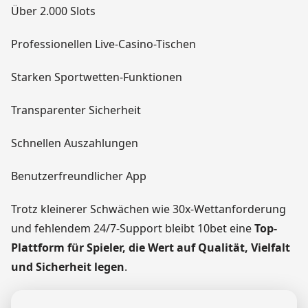
Über 2.000 Slots
Professionellen Live-Casino-Tischen
Starken Sportwetten-Funktionen
Transparenter Sicherheit
Schnellen Auszahlungen
Benutzerfreundlicher App
Trotz kleinerer Schwächen wie 30x-Wettanforderung
und fehlendem 24/7-Support bleibt 10bet eine
Top-
Plattform für Spieler, die Wert auf Qualität, Vielfalt
und Sicherheit legen
.