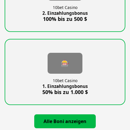
10bet Casino
2. Einzahlungsbonus
100% bis zu 500 $
🎰
10bet Casino
1. Einzahlungsbonus
50% bis zu 1.000 $
Alle Boni anzeigen