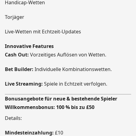
Handicap-Wetten
Torjäger
Live-Wetten mit Echtzeit-Updates
Innovative Features
Cash Out:
Vorzeitiges Auflösen von Wetten.
Bet Builder:
Individuelle Kombinationswetten.
Live Streaming:
Spiele in Echtzeit verfolgen.
Bonusangebote für neue & bestehende Spieler
Willkommensbonus: 100 % bis zu £50
Details:
Mindesteinzahlung:
£10