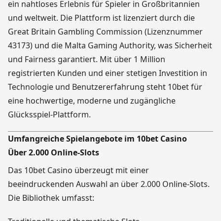
ein nahtloses Erlebnis für Spieler in Großbritannien
und weltweit. Die Plattform ist lizenziert durch die
Great Britain Gambling Commission (Lizenznummer
43173) und die Malta Gaming Authority, was Sicherheit
und Fairness garantiert. Mit über 1 Million
registrierten Kunden und einer stetigen Investition in
Technologie und Benutzererfahrung steht 10bet für
eine hochwertige, moderne und zugängliche
Glücksspiel-Plattform.
Umfangreiche Spielangebote im 10bet Casino
Über 2.000 Online-Slots
Das 10bet Casino überzeugt mit einer
beeindruckenden Auswahl an über 2.000 Online-Slots.
Die Bibliothek umfasst: