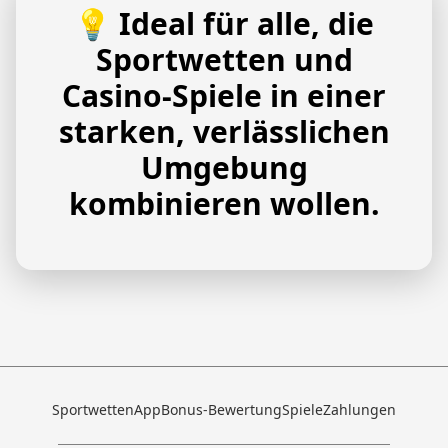
💡 Ideal für alle, die
Sportwetten und
Casino-Spiele in einer
starken, verlässlichen
Umgebung
kombinieren wollen.
Sportwetten
App
Bonus-Bewertung
Spiele
Zahlungen