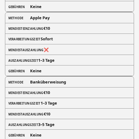
Keine
GEBÜHREN
Apple Pay
METHODE
€10
MINDESTEINZAHLUNG
Sofort
VERARBEITUNGSZEIT
❌
MINDESTAUSZAHLUNG
1–3 Tage
AUSZAHLUNGSZEIT
Keine
GEBÜHREN
Banküberweisung
METHODE
€10
MINDESTEINZAHLUNG
1–3 Tage
VERARBEITUNGSZEIT
€10
MINDESTAUSZAHLUNG
3–5 Tage
AUSZAHLUNGSZEIT
Keine
GEBÜHREN