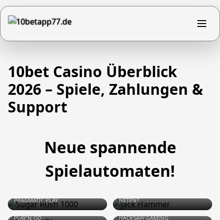
10bet Casino Überblick
2026 – Spiele, Zahlungen &
Support
Neue spannende
Spielautomaten!
SUGAR RUSH 1000
JACK HAMMER
PRAGMATIC PLAY
NETENT
RISE OF OLYMPUS
CLUB CABANA
PLAY'N GO
HACKSAW GAMING