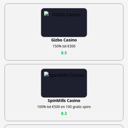
Gizbo Casino
150% tot €300
8.5
SpinMills Casino
100% tot €500 en 100 gratis spins
8.3