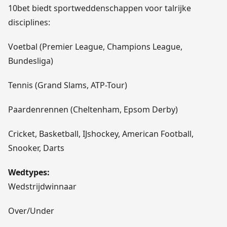
10bet biedt sportweddenschappen voor talrijke
disciplines:
Voetbal (Premier League, Champions League,
Bundesliga)
Tennis (Grand Slams, ATP-Tour)
Paardenrennen (Cheltenham, Epsom Derby)
Cricket, Basketball, IJshockey, American Football,
Snooker, Darts
Wedtypes:
Wedstrijdwinnaar
Over/Under