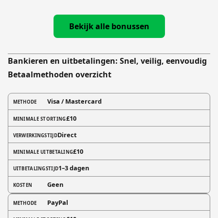
Bekijk alle bonussen
Bankieren en uitbetalingen: Snel, veilig, eenvoudig
Betaalmethoden overzicht
Visa / Mastercard
METHODE
£10
MINIMALE STORTING
Direct
VERWERKINGSTIJD
£10
MINIMALE UITBETALING
1–3 dagen
UITBETALINGSTIJD
Geen
KOSTEN
PayPal
METHODE