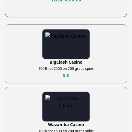
BigClash Casino
100% tot €500 en 200 gratis spins
9.8
Wazamba Casino
100% tot €500 en 200 gratis spins