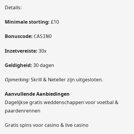
Details:
Minimale storting:
£10
Bonuscode:
CASINO
Inzetvereiste:
30x
Geldigheid:
30 dagen
Opmerking:
Skrill & Neteller zijn uitgesloten.
Aanvullende Aanbiedingen
Dagelijkse gratis weddenschappen voor voetbal &
paardenrennen
Gratis spins voor casino & live casino