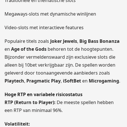
Traditionele en thematische slots
Megaways-slots met dynamische winlijnen
Video-slots met interactieve features
Populaire titels zoals
Joker Jewels
,
Big Bass Bonanza
en
Age of the Gods
behoren tot de hoogtepunten.
Bijzonder vermeldenswaard zijn exclusieve slots die
alleen bij 10bet verkrijgbaar zijn. De spellen worden
geleverd door toonaangevende aanbieders zoals
Playtech
,
Pragmatic Play
,
iSoftBet
en
Microgaming
.
Hoge RTP en variabele risicostatus
RTP (Return to Player):
De meeste spellen hebben
een RTP van minimaal 96%.
Volatiliteit: