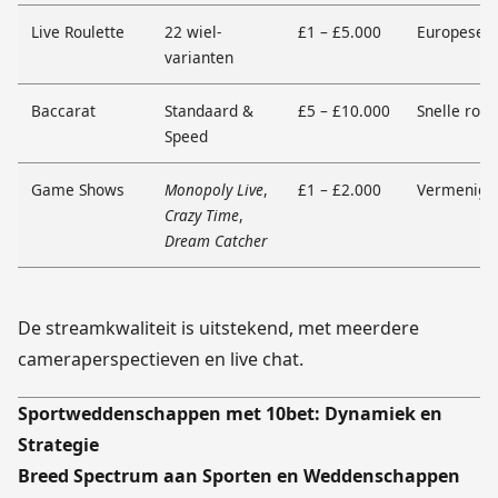
Live Roulette
22 wiel-
£1 – £5.000
Europese &
varianten
Baccarat
Standaard &
£5 – £10.000
Snelle ron
Speed
Game Shows
Monopoly Live
,
£1 – £2.000
Vermenigvu
Crazy Time
,
Dream Catcher
De streamkwaliteit is uitstekend, met meerdere
cameraperspectieven en live chat.
Sportweddenschappen met 10bet: Dynamiek en
Strategie
Breed Spectrum aan Sporten en Weddenschappen