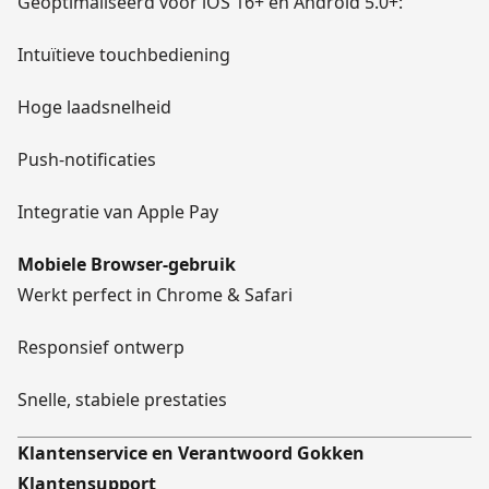
Geoptimaliseerd voor iOS 16+ en Android 5.0+:
Intuïtieve touchbediening
Hoge laadsnelheid
Push-notificaties
Integratie van Apple Pay
Mobiele Browser-gebruik
Werkt perfect in Chrome & Safari
Responsief ontwerp
Snelle, stabiele prestaties
Klantenservice en Verantwoord Gokken
Klantensupport