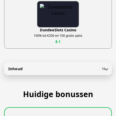
DundeeSlots Casino
100% tot €200 en 100 gratis spins
8.1
Inhoud
16
Huidige bonussen