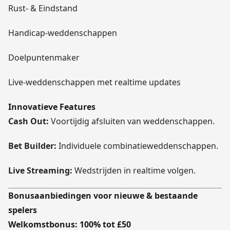
Rust- & Eindstand
Handicap-weddenschappen
Doelpuntenmaker
Live-weddenschappen met realtime updates
Innovatieve Features
Cash Out:
Voortijdig afsluiten van weddenschappen.
Bet Builder:
Individuele combinatieweddenschappen.
Live Streaming:
Wedstrijden in realtime volgen.
Bonusaanbiedingen voor nieuwe & bestaande
spelers
Welkomstbonus: 100% tot £50