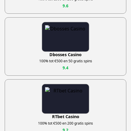
9.6
Dbosses Casino
100% tot €500 en 50 gratis spins
9.4
RTbet Casino
100% tot €500 en 200 gratis spins
9.2