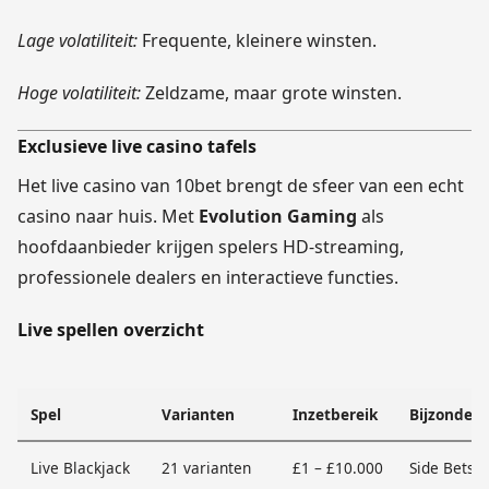
Lage volatiliteit:
Frequente, kleinere winsten.
Hoge volatiliteit:
Zeldzame, maar grote winsten.
Exclusieve live casino tafels
Het live casino van 10bet brengt de sfeer van een echt
casino naar huis. Met
Evolution Gaming
als
hoofdaanbieder krijgen spelers HD-streaming,
professionele dealers en interactieve functies.
Live spellen overzicht
Spel
Varianten
Inzetbereik
Bijzonder
Live Blackjack
21 varianten
£1 – £10.000
Side Bets,