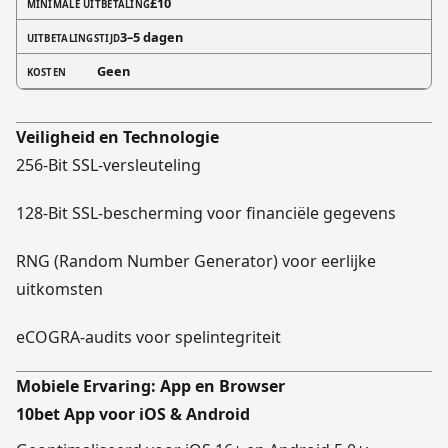
£10
MINIMALE UITBETALING
3–5 dagen
UITBETALINGSTIJD
Geen
KOSTEN
Veiligheid en Technologie
256-Bit SSL-versleuteling
128-Bit SSL-bescherming voor financiële gegevens
RNG (Random Number Generator) voor eerlijke
uitkomsten
eCOGRA-audits voor spelintegriteit
Mobiele Ervaring: App en Browser
10bet App voor iOS & Android