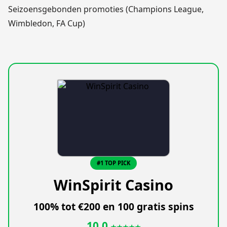
Seizoensgebonden promoties (Champions League,
Wimbledon, FA Cup)
#1 TOP PICK
WinSpirit Casino
100% tot €200 en 100 gratis spins
10.0
★★★★★