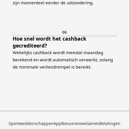
zijn momenteel eerder de uitzondering.
06
Hoe snel wordt het cashback
gecrediteerd?
Wekelijks cashback wordt meestal maandag
berekend en wordt automatisch verwerkt, zolang
de minimale verliesdrempel is bereikt.
Sportweddenschappen
App
Bonusreview
Games
Betalingen