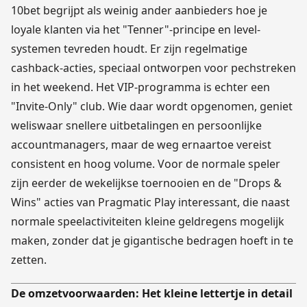
10bet begrijpt als weinig ander aanbieders hoe je
loyale klanten via het "Tenner"-principe en level-
systemen tevreden houdt. Er zijn regelmatige
cashback-acties, speciaal ontworpen voor pechstreken
in het weekend. Het VIP-programma is echter een
"Invite-Only" club. Wie daar wordt opgenomen, geniet
weliswaar snellere uitbetalingen en persoonlijke
accountmanagers, maar de weg ernaartoe vereist
consistent en hoog volume. Voor de normale speler
zijn eerder de wekelijkse toernooien en de "Drops &
Wins" acties van Pragmatic Play interessant, die naast
normale speelactiviteiten kleine geldregens mogelijk
maken, zonder dat je gigantische bedragen hoeft in te
zetten.
De omzetvoorwaarden: Het kleine lettertje in detail