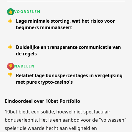
👍
VOORDELEN
👍
Lage minimale storting, wat het risico voor
beginners minimaliseert
👍
Duidelijke en transparante communicatie van
de regels
👎
NADELEN
👎
Relatief lage bonuspercentages in vergelijking
met pure crypto-casino's
Eindoordeel over 10bet Portfolio
10bet biedt een solide, hoewel niet spectaculair
bonuserlebnis. Het is een aanbod voor de "volwassen"
speler die waarde hecht aan veiligheid en