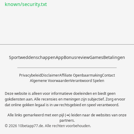
known/security.txt
Sportweddenschappen
App
Bonusreview
Games
Betalingen
Privacybeleid
Disclaimer
Affiliate Openbaarmaking
Contact
Algemene Voorwaarden
Verantwoord Spelen
Deze website is alleen voor informatieve doeleinden en biedt geen
gokdiensten aan. Alle recensies en meningen zijn subjectief. Zorg ervoor
dat online gokken legaal is in uw rechtsgebied en speel verantwoord.
Alle links gemarkeerd met een pijl (➜) leiden naar de websites van onze
partners.
© 2026 10betapp77.de. Alle rechten voorbehouden.