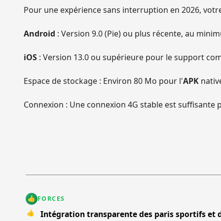
Pour une expérience sans interruption en 2026, vot
Android
: Version 9.0 (Pie) ou plus récente, au min
iOS
: Version 13.0 ou supérieure pour le support comp
Espace de stockage : Environ 80 Mo pour l'
APK
nativ
Connexion : Une connexion 4G stable est suffisante 
👍
FORCES
👍
Intégration transparente des paris sportifs et 