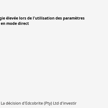
e élevée lors de l'utilisation des paramètres
en mode direct
a décision d'Edcobrite (Pty) Ltd d'investir