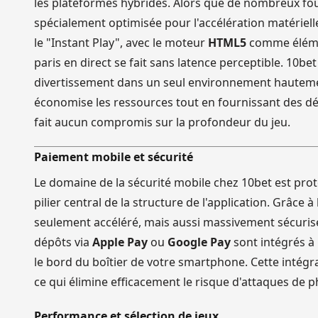
les plateformes hybrides. Alors que de nombreux fourn
spécialement optimisée pour l'accélération matérielle
le "Instant Play", avec le moteur
HTML5
comme élément
paris en direct se fait sans latence perceptible. 10bet
divertissement dans un seul environnement hautement
économise les ressources tout en fournissant des dé
fait aucun compromis sur la profondeur du jeu.
Paiement mobile et sécurité
Le domaine de la sécurité mobile chez 10bet est prot
pilier central de la structure de l'application. Grâce à
seulement accéléré, mais aussi massivement sécurisé
dépôts via
Apple Pay
ou
Google Pay
sont intégrés à 
le bord du boîtier de votre smartphone. Cette intég
ce qui élimine efficacement le risque d'attaques de p
Performance et sélection de jeux