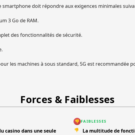
re smartphone doit répondre aux exigences minimales suiva
imum 3 Go de RAM.
let des fonctionnalités de sécurité.
e.
pour les machines à sous standard, 5G est recommandée pour
Forces & Faiblesses
👎
FAIBLESSES
👎
du casino dans une seule
La multitude de fonct