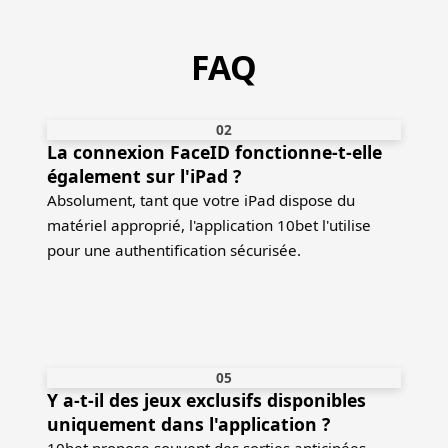
FAQ
02
La connexion FaceID fonctionne-t-elle
également sur l'iPad ?
Absolument, tant que votre iPad dispose du
matériel approprié, l'application 10bet l'utilise
pour une authentification sécurisée.
05
Y a-t-il des jeux exclusifs disponibles
uniquement dans l'application ?