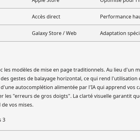
Accès direct
Performance ha
Galaxy Store / Web
Adaptation spéci
ec les modèles de mise en page traditionnels. Au lieu d'un
a des gestes de balayage horizontal, ce qui rend l'utilisatio
d'une autocomplétion alimentée par l'IA qui apprend vos caté
les "erreurs de gros doigts". La clarté visuelle garantit q
l de vos mises.