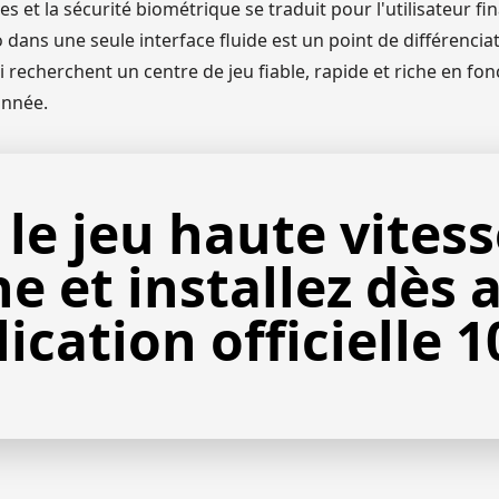
s et la sécurité biométrique se traduit pour l'utilisateur f
no dans une seule interface fluide est un point de différenci
 recherchent un centre de jeu fiable, rapide et riche en fonct
année.
le jeu haute vitess
 et installez dès 
lication officielle 1