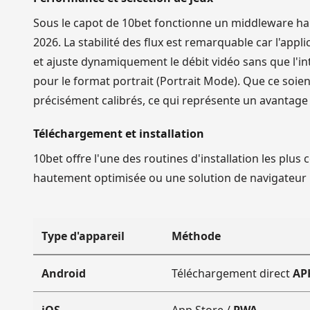
Sous le capot de 10bet fonctionne un middleware ha
2026. La stabilité des flux est remarquable car l'appl
et ajuste dynamiquement le débit vidéo sans que l'in
pour le format portrait (Portrait Mode). Que ce soi
précisément calibrés, ce qui représente un avantage dé
Téléchargement et installation
10bet offre l'une des routines d'installation les plu
hautement optimisée ou une solution de navigateur 
Type d'appareil
Méthode
Android
Téléchargement direct
AP
iOS
App Store /
PWA