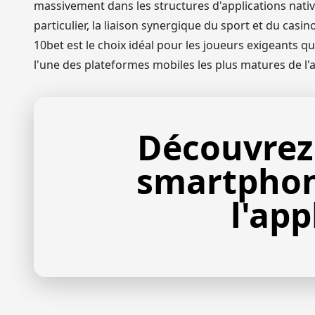
massivement dans les structures d'applications native
particulier, la liaison synergique du sport et du casi
10bet est le choix idéal pour les joueurs exigeants qui
l'une des plateformes mobiles les plus matures de l'
Découvrez 
smartphone
l'app