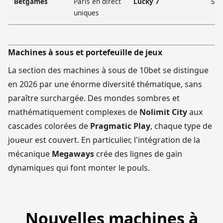
Betgames
Paris en direct
Lucky 7
Spé
uniques
Machines à sous et portefeuille de jeux
La section des machines à sous de 10bet se distingue
en 2026 par une énorme diversité thématique, sans
paraître surchargée. Des mondes sombres et
mathématiquement complexes de
Nolimit City
aux
cascades colorées de
Pragmatic Play
, chaque type de
joueur est couvert. En particulier, l'intégration de la
mécanique
Megaways
crée des lignes de gain
dynamiques qui font monter le pouls.
Nouvelles machines à