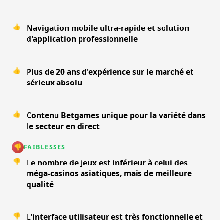
👍
Navigation mobile ultra-rapide et solution
d'application professionnelle
👍
Plus de 20 ans d'expérience sur le marché et
sérieux absolu
👍
Contenu Betgames unique pour la variété dans
le secteur en direct
👎
FAIBLESSES
👎
Le nombre de jeux est inférieur à celui des
méga-casinos asiatiques, mais de meilleure
qualité
👎
L'interface utilisateur est très fonctionnelle et